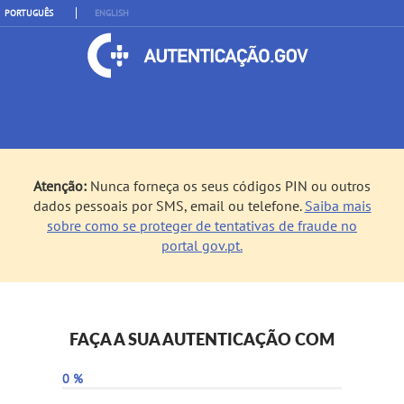
PORTUGUÊS
ENGLISH
Atenção:
Nunca forneça os seus códigos PIN ou outros
dados pessoais por SMS, email ou telefone.
Saiba mais
sobre como se proteger de tentativas de fraude no
portal gov.pt.
FAÇA A SUA AUTENTICAÇÃO COM
0 %