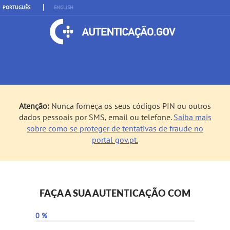
PORTUGUÊS
ENGLISH
Atenção:
Nunca forneça os seus códigos PIN ou outros
dados pessoais por SMS, email ou telefone.
Saiba mais
sobre como se proteger de tentativas de fraude no
portal gov.pt.
FAÇA A SUA AUTENTICAÇÃO COM
0 %